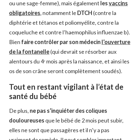
ou une sage-femme), mais également
les
vaccins
obligatoires
, notamment le
DTCH
(contre la
diphtérie et tétanos et poliomyélite, contre la
coqueluche et contre l’haemophilus influenzae b).
Bien
faire contrôler par son médecin
l’ouverture
de la fontanelle
(qui devrait se résorber aux
alentours du 4ᵉ mois après la naissance, et ainsi les
os de son crâne seront complètement soudés).
Tout en restant vigilant à l’état de
santé du bébé
De plus,
ne pas s’inquiéter des coliques
douloureuses
que le bébé de 2 mois peut subir,
elles ne sont que passagères et il n’y a pas
vraiment de remède. Il peut sembler important