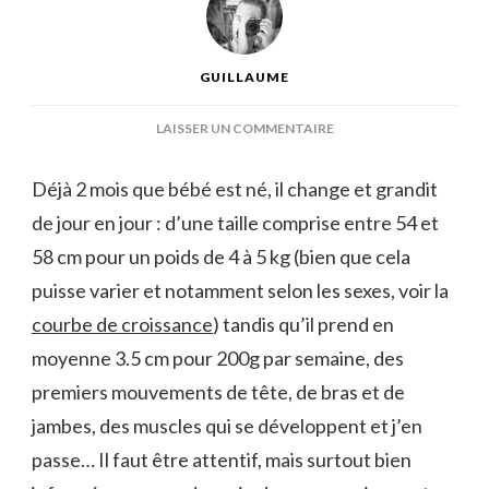
GUILLAUME
SUR
LAISSER UN COMMENTAIRE
LES
SECRETS
Déjà 2 mois que bébé est né, il change et grandit
POUR
de jour en jour : d’une taille comprise entre 54 et
UN
BÉBÉ
58 cm pour un poids de 4 à 5 kg (bien que cela
DE
puisse varier et notamment selon les sexes, voir la
2
MOIS
courbe de croissance
) tandis qu’il prend en
ÉPANOUI
moyenne 3.5 cm pour 200g par semaine, des
premiers mouvements de tête, de bras et de
jambes, des muscles qui se développent et j’en
passe… Il faut être attentif, mais surtout bien