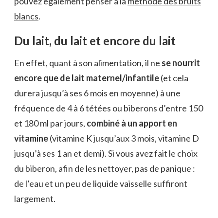
pouvez également penser à la
méthode des bruits
blancs
.
Du lait, du lait et encore du lait
En effet, quant à son alimentation, il ne
se nourrit
encore que de
lait maternel
/infantile
(et cela
durera jusqu’à ses 6 mois en moyenne) à une
fréquence de 4 à 6 tétées ou biberons d’entre 150
et 180 ml par jours,
combiné à un apport en
vitamine
(vitamine K jusqu’aux 3 mois, vitamine D
jusqu’à ses 1 an et demi). Si vous avez fait le choix
du biberon, afin de les nettoyer, pas de panique :
de l’eau et un peu de liquide vaisselle suffiront
largement.