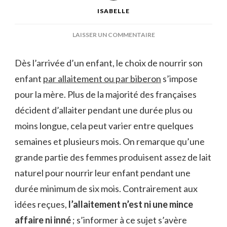
ISABELLE
SUR
LAISSER UN COMMENTAIRE
LES
MEILLEURS
Dès l’arrivée d’un enfant, le choix de nourrir son
CONSEILS
enfant
par allaitement ou par biberon
POUR
s’impose
L’ALLAITEMENT
pour la mère. Plus de la majorité des françaises
décident d’allaiter pendant une durée plus ou
moins longue, cela peut varier entre quelques
semaines et plusieurs mois. On remarque qu’une
grande partie des femmes produisent assez de lait
naturel pour nourrir leur enfant pendant une
durée minimum de six mois. Contrairement aux
idées reçues,
l’allaitement n’est ni une mince
affaire ni inné
; s’informer à ce sujet s’avère