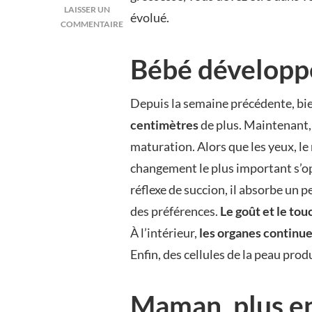
LAISSER UN
évolué.
COMMENTAIRE
SUR
13
Bébé développe
SEMAINES
DE
GROSSESSE
Depuis la semaine précédente, bie
centimètres
de plus. Maintenant
maturation. Alors que les yeux, le 
changement le plus important s’opè
réflexe de succion, il absorbe un 
des préférences.
Le goût et le to
À l’intérieur,
les organes continu
Enfin, des cellules de la peau pro
Maman, plus en