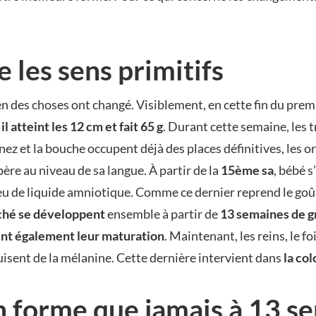
 les sens primitifs
n des choses ont changé. Visiblement, en cette fin du prem
,
il atteint les 12 cm et fait 65 g
. Durant cette semaine, les t
nez et la bouche occupent déjà des places définitives, les or
re au niveau de sa langue. À partir de la
15ème sa
, bébé s
peu de liquide amniotique. Comme ce dernier reprend le goû
uché se développent
ensemble à partir de
13 semaines de g
ent également leur maturation
. Maintenant, les reins, le f
duisent de la mélanine. Cette dernière intervient dans
la col
 forme que jamais à 13 s