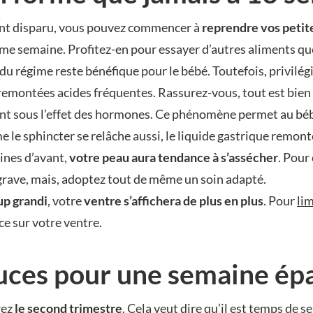
ont disparu, vous pouvez commencer à
reprendre vos petit
ième semaine. Profitez-en pour essayer d’autres aliments q
é du régime reste bénéfique pour le bébé. Toutefois, privilég
emontées acides fréquentes. Rassurez-vous, tout est bien no
ent sous l’effet des hormones. Ce phénomène permet au bé
 le sphincter se relâche aussi, le liquide gastrique remon
ines d’avant,
votre peau aura tendance à s’assécher
. Pour
 grave, mais, adoptez tout de même un soin adapté.
up grandi
, votre
ventre s’affichera de plus en plus
. Pour
lim
ce sur votre ventre.
tuces pour une semaine ép
rez
le second trimestre
. Cela veut dire qu’il est temps de 