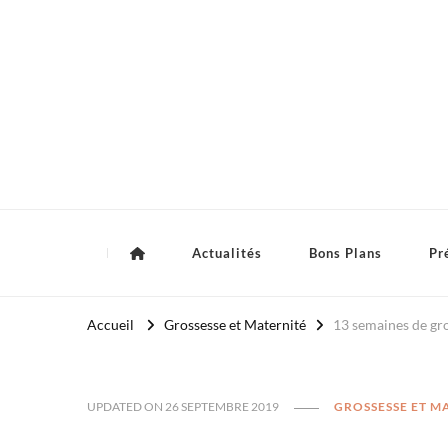
Royaume Bébé
Actualités
Bons Plans
Pr
Accueil
Grossesse et Maternité
13 semaines de gr
UPDATED ON
26 SEPTEMBRE 2019
GROSSESSE ET M