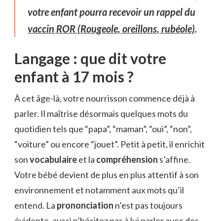
votre enfant pourra recevoir un rappel du
vaccin ROR (Rougeole, oreillons, rubéole)
.
Langage : que dit votre
enfant à 17 mois ?
À cet âge-là, votre nourrisson commence déjà à
parler. Il maîtrise désormais quelques mots du
quotidien tels que “papa”, “maman”, “oui”, “non”,
“voiture” ou encore “jouet”. Petit à petit, il enrichit
son
vocabulaire
et la
compréhension
s’affine.
Votre bébé devient de plus en plus attentif à son
environnement et notamment aux mots qu’il
entend. La
prononciation
n’est pas toujours
évidente, aussi n’hésitez pas à lui parler avec des