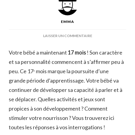
EMMA
SUR
LAISSER UN COMMENTAIRE
BÉBÉ
17
Votre bébé a maintenant
17 mois
! Son caractère
MOIS
et sa personnalité commencent à s’affirmer peu à
:
LANGAGE,
peu. Ce 17ᵉ mois marque la poursuite d’une
ALIMENTATION,
grande période d’apprentissage. Votre bébé va
APPRENTISSAGES
continuer de développer sa capacité à parler et à
se déplacer. Quelles activités et jeux sont
propices à son développement ? Comment
stimuler votre nourrisson ? Vous trouverez ici
toutes les réponses à vos interrogations !