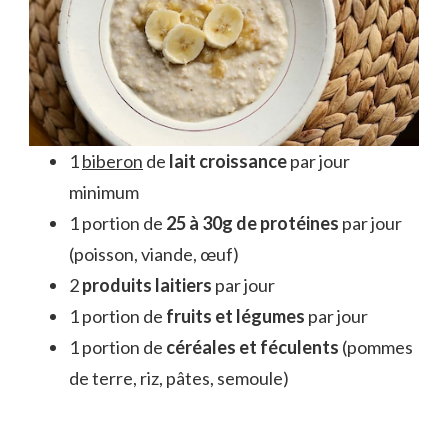
1
biberon
de
lait croissance
par jour
minimum
1 portion de
25 à 30g de protéines
par jour
(poisson, viande, œuf)
2
produits laitiers
par jour
1 portion de
fruits et légumes
par jour
1 portion de
céréales et féculents
(pommes
de terre, riz, pâtes, semoule)