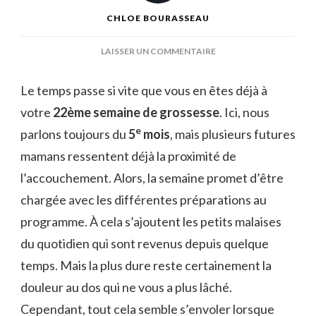
CHLOE BOURASSEAU
SUR
LAISSER UN COMMENTAIRE
22
SEMAINES
Le temps passe si vite que vous en êtes déjà à
DE
votre
22ème semaine de grossesse
GROSSESSE
. Ici, nous
e
parlons toujours du
5
mois
, mais plusieurs futures
mamans ressentent déjà la proximité de
l’accouchement. Alors, la semaine promet d’être
chargée avec les différentes préparations au
programme. À cela s’ajoutent
les petits malaises
du quotidien qui sont revenus depuis quelque
temps. Mais la plus dure reste certainement la
douleur au dos qui ne vous a plus lâché.
Cependant, tout cela semble s’envoler lorsque