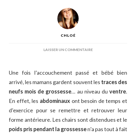
CHLOÉ
SUR
LAISSER UN COMMENTAIRE
CEINTURE
POST-
ACCOUCHEMENT
Une fois l’accouchement passé et bébé bien
POUR
arrivé, les mamans gardent souvent les
traces des
RÉCUPÉRER
SON
neufs mois de grossesse
… au niveau du
ventre
.
VENTRE
En effet, les
abdominaux
ont besoin de temps et
?
d’exercice pour se remettre et retrouver leur
forme antérieure. Les chairs sont distendues et le
poids pris pendant la grossesse
n’a pas tout à fait