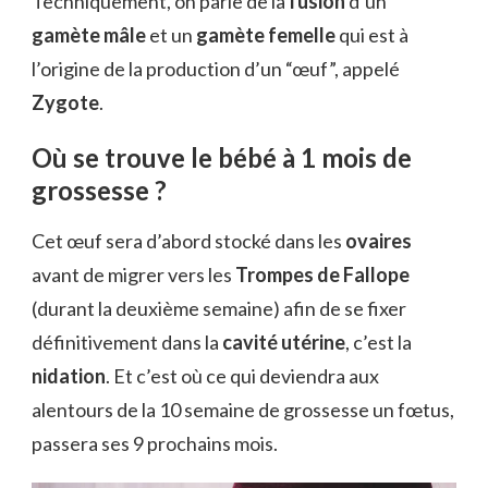
Techniquement, on parle de la
fusion
d’un
gamète mâle
et un
gamète femelle
qui est à
l’origine de la production d’un “œuf”, appelé
Zygote
.
Où se trouve le bébé à 1 mois de
grossesse ?
Cet œuf sera d’abord stocké dans les
ovaires
avant de migrer vers les
Trompes de Fallope
(durant la deuxième semaine) afin de se fixer
définitivement dans la
cavité utérine
, c’est la
nidation
. Et c’est où ce qui deviendra aux
alentours de la 10 semaine de grossesse un fœtus,
passera ses 9 prochains mois.