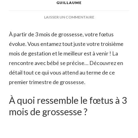
GUILLAUME
SUR
LAISSER UN COMMENTAIRE
3
MOIS
À partir de 3 mois de grossesse, votre fœtus
DE
évolue. Vous entamez tout juste votre troisième
GROSSESSE
:
mois de gestation et le meilleur est à venir ! La
QUE
rencontre avec bébé se précise… Découvrez en
SE
PASSE-
détail tout ce qui vous attend au terme de ce
T-
premier trimestre
de grossesse
.
IL
?
À quoi ressemble le fœtus à 3
mois de grossesse ?