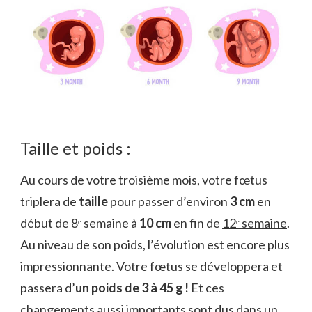
Taille et poids :
Au cours de votre troisième mois, votre fœtus
triplera de
taille
pour passer d’environ
3 cm
en
début de 8ᵉ semaine à
10 cm
en fin de
12ᵉ semaine
.
Au niveau de son poids, l’évolution est encore plus
impressionnante. Votre fœtus se développera et
passera d’
un poids de 3 à 45 g !
Et ces
changements aussi importants sont dus dans un