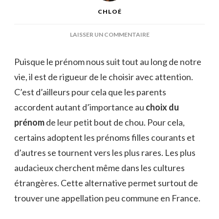
CHLOÉ
SUR
LAISSER UN COMMENTAIRE
PRÉNOM
NORVÉGIEN
Puisque le prénom nous suit tout au long de notre
:
vie, il est de rigueur de le choisir avec attention.
30
IDÉES
C’est d’ailleurs pour cela que les parents
POUR
accordent autant d’importance au
choix du
UNE
FILLE
prénom
de leur petit bout de chou. Pour cela,
certains adoptent les
prénoms filles courants et
d’autres se tournent vers les plus rares. Les plus
audacieux cherchent même dans les cultures
étrangères. Cette alternative permet surtout de
trouver une appellation peu commune en France.