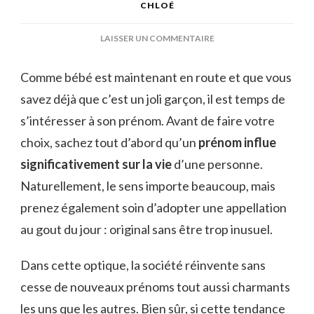
CHLOÉ
SUR
LAISSER UN COMMENTAIRE
PRÉNOM
NORVÉGIEN
Comme bébé est maintenant en route et que vous
:
savez déjà que c’est un joli garçon, il est temps de
30
IDÉES
s’intéresser à son prénom. Avant de faire votre
POUR
choix, sachez tout d’abord qu’un
prénom influe
UN
GARÇON
significativement sur la vie
d’une personne.
Naturellement, le sens importe beaucoup, mais
prenez également soin d’adopter une appellation
au gout du jour : original sans être trop inusuel.
Dans cette optique, la société réinvente sans
cesse de nouveaux prénoms tout aussi charmants
les uns que les autres. Bien sûr, si cette tendance