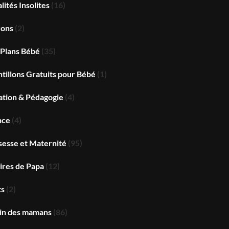
lités Insolites
(16)
rons
(2)
 Plans Bébé
(35)
tillons Gratuits pour Bébé
(1)
ation & Pédagogie
(4)
nce
(4)
sesse et Maternité
(95)
ires de Papa
(12)
ts
(2)
oin des mamans
(86)