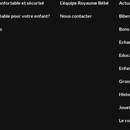
confortable et sécurisé
L’équipe Royaume Bébé
Actua
able pour votre enfant?
Nous contacter
Bibe
s
Bons
Echan
Educ
Enfa
Gros
Histo
Joue
Le c