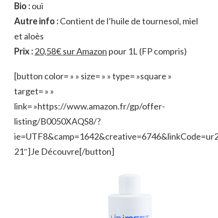
Bio :
oui
Autre info :
Contient de l’huile de tournesol, miel
et aloès
Prix :
20,58€ sur Amazon
pour 1L (FP compris)
[button color= » » size= » » type= »square »
target= » »
link= »https://www.amazon.fr/gp/offer-
listing/B0050XAQS8/?
ie=UTF8&camp=1642&creative=6746&linkCode=ur
21″]Je Découvre[/button]