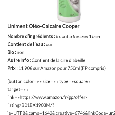
Liniment Oléo-Calcaire Cooper
Nombre d’ingrédients :
6 dont 5
très bien
1
bien
Contient de l’eau :
oui
Bio :
non
Autre info :
Contient de la cire d’abeille
Prix :
11,90€ sur Amazon
pour 750ml (FP compris)
[button color= » » size= » » type= »square »
target= » »
link= »https://www.amazon.fr/gp/offer-
listing/B01BX1903M/?
ie=UTF8&camp=1642&creative=6746&linkCode=ur