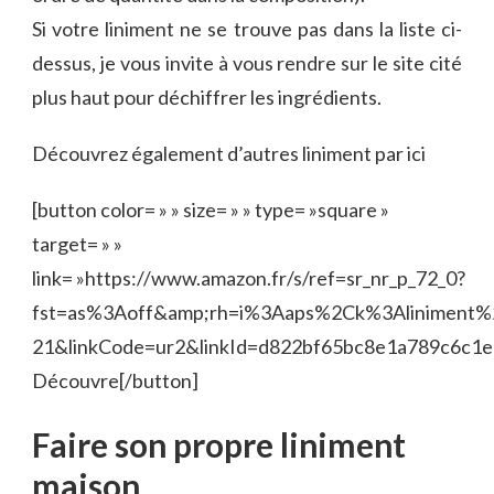
Si votre liniment ne se trouve pas dans la liste ci-
dessus, je vous invite à vous rendre sur le site cité
plus haut pour déchiffrer les ingrédients.
Découvrez également d’autres liniment par ici
[button color= » » size= » » type= »square »
target= » »
link= »https://www.amazon.fr/s/ref=sr_nr_p_72_0?
fst=as%3Aoff&amp;rh=i%3Aaps%2Ck%3Aliniment%
21&linkCode=ur2&linkId=d822bf65bc8e1a789c6c1
Découvre[/button]
Faire son propre liniment
maison