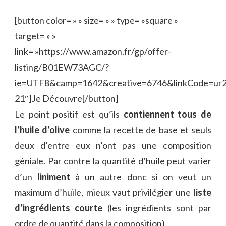
[button color= » » size= » » type= »square »
target= » »
link= »https://www.amazon.fr/gp/offer-
listing/B01EW73AGC/?
ie=UTF8&camp=1642&creative=6746&linkCode=ur
21″]Je Découvre[/button]
Le point positif est qu’ils
contiennent tous de
l’huile d’olive
comme la recette de base et seuls
deux d’entre eux n’ont pas une composition
géniale. Par contre la quantité d’huile peut varier
d’un
liniment
à un autre donc si on veut un
maximum d’huile, mieux vaut privilégier une
liste
d’ingrédients courte
(les ingrédients sont par
ordre de quantité dans la composition).