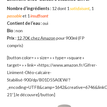
Nombre d’ingrédients :
12 dont 1
satisfaisant
, 1
passable
et 1
insuffisant
Contient de l’eau :
oui
Bio :
non
Prix :
12,70€ chez Amazon
pour 900ml (FP
compris)
[button color= » » size= » » type= »square »
target= » » link= »https://www.amazon.fr/Gifrer-
Liniment-Oléo-calcaire-
Stabilisé-900/dp/B01D55A0EW/?
_encoding=UTF8&camp=1642&creative=6746&link
21″]Je découvre[/button]