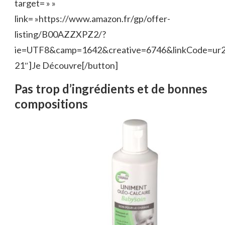
target= » »
link= »https://www.amazon.fr/gp/offer-
listing/B00AZZXPZ2/?
ie=UTF8&camp=1642&creative=6746&linkCode=ur
21″]Je Découvre[/button]
Pas trop d’ingrédients et de bonnes
compositions