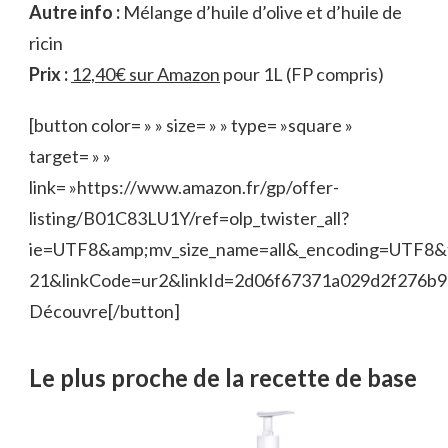
Autre info :
Mélange d’huile d’olive et d’huile de
ricin
Prix :
12,40€ sur Amazon
pour 1L (FP compris)
[button color= » » size= » » type= »square »
target= » »
link= »https://www.amazon.fr/gp/offer-
listing/B01C83LU1Y/ref=olp_twister_all?
ie=UTF8&amp;mv_size_name=all&_encoding=UTF8&
21&linkCode=ur2&linkId=2d06f67371a029d2f276b
Découvre[/button]
Le plus proche de la recette de base