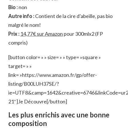
Bio :
non
Autre info :
Contient de la cire d’abeille, pas bio
malgré le nom!
Prix :
14,77€ sur Amazon
pour 300mlx2 (FP
compris)
[button color= » » size= » » type= »square »
target= » »
link= »https://www.amazon.fr/gp/offer-
listing/B00LUH37SE/?
ie=UTF8&camp=1642&creative=6746&linkCode=ur
21″]Je Découvre[/button]
Les plus enrichis avec une bonne
composition