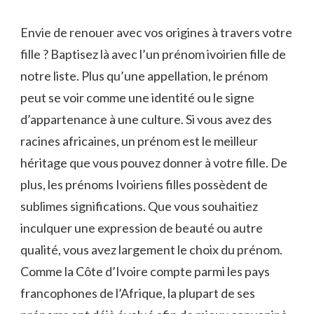
PRÉNOM
IVOIRIEN
Envie de renouer avec vos origines à travers votre
:
fille ? Baptisez là avec l’un prénom ivoirien fille de
30
IDÉES
notre liste. Plus qu’une appellation, le prénom
POUR
peut se voir comme une identité ou le signe
UNE
FILLE
d’appartenance à une culture. Si vous avez des
racines africaines, un prénom est le meilleur
héritage que vous pouvez donner à votre fille. De
plus, les prénoms Ivoiriens filles possèdent de
sublimes significations. Que vous souhaitiez
inculquer une expression de beauté ou autre
qualité, vous avez largement le choix du prénom.
Comme la Côte d’Ivoire compte parmi les pays
francophones de l’Afrique, la plupart de ses