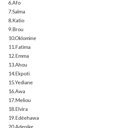
6.Afo
7.Salma
8.Katio
9.Brou
10.Oklomine
11.Fatima
12.Emma
13.Ahou
14.Ekpoti
15.Yediane
16.Awa
17.Meliou
18.Elvira
19.Edéehawa
20.Adenike