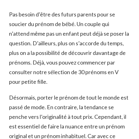
30
IDÉES
Pas besoin d’être des futurs parents pour se
DE
soucier du prénom de bébé. Un couple qui
PRÉNOMS
EN
n’attend même pas un enfant peut déjà se poser la
V
question. D’ailleurs, plus on s’accorde du temps,
POUR
UNE
plus on a la possibilité de découvrir davantage de
FILLE
prénoms. Déjà, vous pouvez commencer par
consulter notre sélection de 30 prénoms en V
pour petite fille.
Désormais, porter le prénom de tout le monde est
passé de mode. En contraire, la tendance se
penche vers l’originalité à tout prix. Cependant, il
est essentiel de faire la nuance entre un prénom
original et un prénom inhabituel. Car avec ce