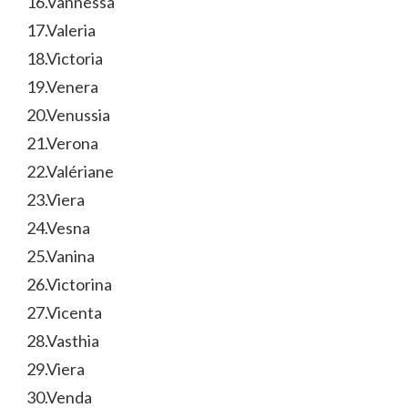
16.Vannessa
17.Valeria
18.Victoria
19.Venera
20.Venussia
21.Verona
22.Valériane
23.Viera
24.Vesna
25.Vanina
26.Victorina
27.Vicenta
28.Vasthia
29.Viera
30.Venda