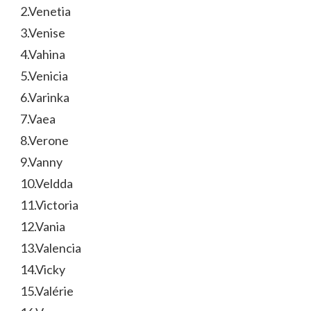
2.Venetia
3.Venise
4.Vahina
5.Venicia
6.Varinka
7.Vaea
8.Verone
9.Vanny
10.Veldda
11.Victoria
12.Vania
13.Valencia
14.Vicky
15.Valérie