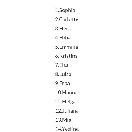
POUR
UNE
1.Sophia
FILLE
2.Carlotte
3.Heidi
4.Ebba
5.Emmilia
6.Kristina
7.Elsa
8.Luisa
9.Erba
10.Hannah
11.Helga
12.Juliana
13.Mia
14.Yveline