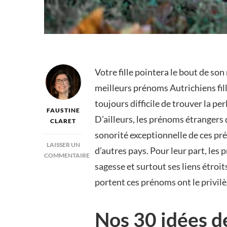
Votre fille pointera le bout de so
meilleurs prénoms Autrichiens fille
toujours difficile de trouver la pe
FAUSTINE
D’ailleurs, les prénoms étrangers
CLARET
sonorité exceptionnelle de ces p
LAISSER UN
d’autres pays. Pour leur part, les
COMMENTAIRE
sagesse et surtout ses liens étro
SUR
PRÉNOM
portent ces prénoms ont le privilè
AUTRICHIEN
:
30
Nos 30 idées de
IDÉES