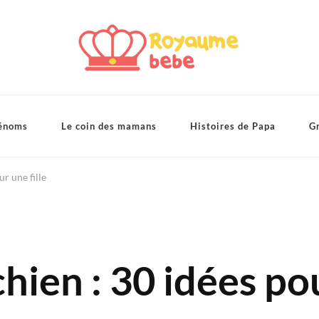
énoms
Le coin des mamans
Histoires de Papa
Gr
r une fille
ien : 30 idées pou