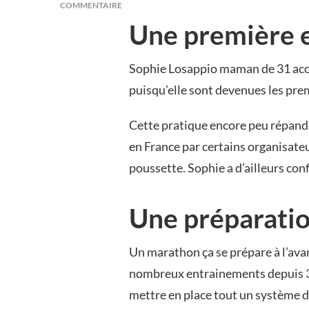
COMMENTAIRE
SUR
Une première 
LE
MARATHON
DE
Sophie Losappio maman de 31 acco
PARIS
puisqu’elle sont devenues les pre
AVEC
UNE
POUSSETTE
Cette pratique encore peu répand
C’EST
en France par certains organisateu
POSSIBLE
poussette. Sophie a d’ailleurs con
Une préparati
Un marathon ça se prépare à l’avanc
nombreux entrainements depuis 3 
mettre en place tout un système de