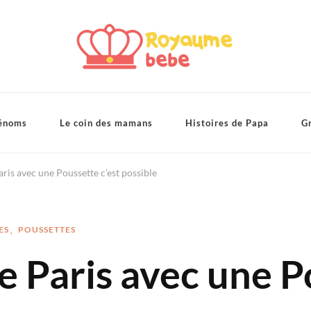
énoms
Le coin des mamans
Histoires de Papa
Gr
ris avec une Poussette c’est possible
ES
POUSSETTES
 Paris avec une P