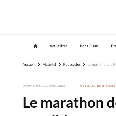
Royaume Bébé
Blog bébé et maternité
Actualités
Bons Plans
Pr
Accueil
Matériel
Poussettes
Le marathon de Pa
ACTUALITÉS INSOLIT
UPDATED ON
5 JANVIER 2023
Le marathon de