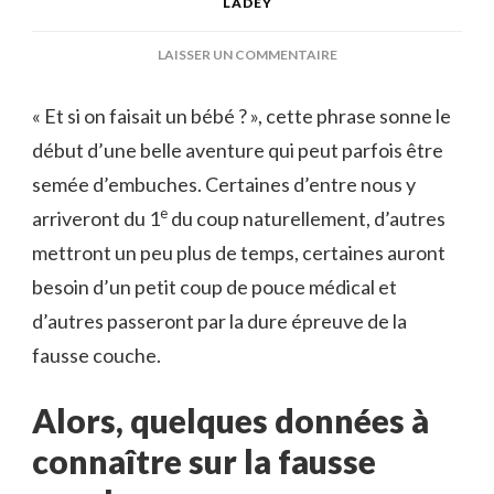
LADEY
SUR
LAISSER UN COMMENTAIRE
FAUSSE
COUCHE,
« Et si on faisait un bébé ? », cette phrase sonne le
UNE
début d’une belle aventure qui peut parfois être
ÉPREUVE
DIFFICILE
semée d’embuches. Certaines d’entre nous y
…
e
arriveront du 1
du coup naturellement, d’autres
mettront un peu plus de temps, certaines auront
besoin d’un petit coup de pouce médical et
d’autres passeront par la dure épreuve de la
fausse couche.
Alors, quelques données à
connaître sur la fausse