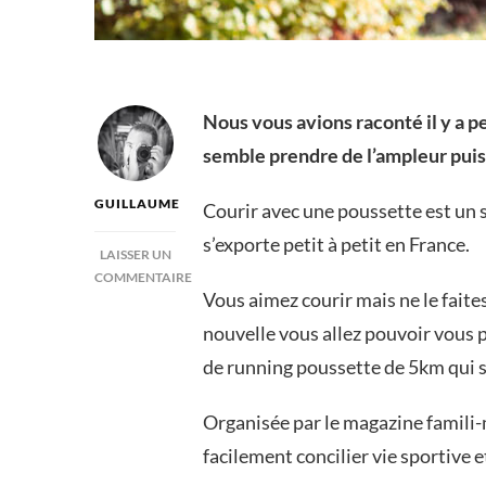
Nous vous avions raconté il y a pe
semble prendre de l’ampleur puisq
GUILLAUME
Courir avec une poussette est un 
s’exporte petit à petit en France.
LAISSER UN
COMMENTAIRE
Vous aimez courir mais ne le faite
SUR
LA
nouvelle vous allez pouvoir vous p
FAMILIALE
de running poussette de 5km qui s
2ND
ÉDITION
DE
Organisée par le magazine famili
LA
facilement concilier vie sportive e
COURSE
DE