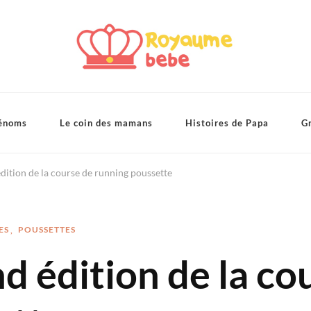
énoms
Le coin des mamans
Histoires de Papa
Gr
édition de la course de running poussette
ES
POUSSETTES
nd édition de la co