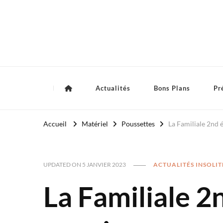
Royaume Bébé
Blog bébé et maternité
Actualités
Bons Plans
Pr
Accueil
Matériel
Poussettes
La Familiale 2nd 
ACTUALITÉS INSOLIT
UPDATED ON
5 JANVIER 2023
La Familiale 2