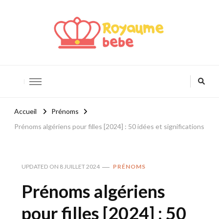
Royaume Bébé
Blog bébé et maternité
Accueil
Prénoms
Prénoms algériens pour filles [2024] : 50 idées et significations
UPDATED ON
8 JUILLET 2024
PRÉNOMS
Prénoms algériens
pour filles [2024] : 50