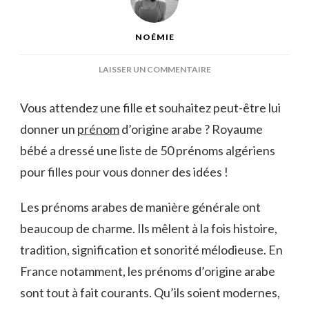
NOÉMIE
SUR
LAISSER UN COMMENTAIRE
PRÉNOMS
ALGÉRIENS
Vous attendez une fille et souhaitez peut-être lui
POUR
donner un
prénom
d’origine arabe ? Royaume
FILLES
[2024]
bébé a dressé une liste de 50 prénoms algériens
:
pour filles pour vous donner des idées !
50
IDÉES
ET
Les prénoms arabes de manière générale ont
SIGNIFICATIONS
beaucoup de charme. Ils mêlent à la fois histoire,
tradition, signification et sonorité mélodieuse. En
France notamment, les prénoms d’origine arabe
sont tout à fait courants. Qu’ils soient modernes,