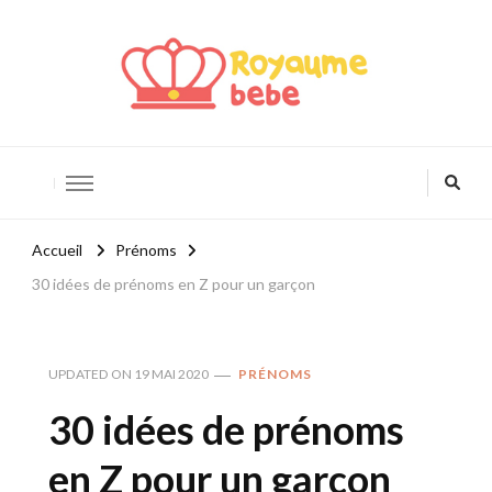
Royaume Bébé
Blog bébé et maternité
Accueil
Prénoms
30 idées de prénoms en Z pour un garçon
UPDATED ON
19 MAI 2020
PRÉNOMS
30 idées de prénoms
en Z pour un garçon