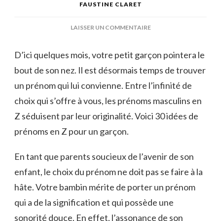
FAUSTINE CLARET
SUR
LAISSER UN COMMENTAIRE
30
IDÉES
D’ici quelques mois, votre petit garçon pointera le
DE
bout de son nez. Il est désormais temps de trouver
PRÉNOMS
EN
un prénom qui lui convienne. Entre l’infinité de
Z
choix qui s’offre à vous, les prénoms masculins en
POUR
UN
Z séduisent par leur originalité. Voici 30 idées de
GARÇON
prénoms en Z pour un garçon.
En tant que parents soucieux de l’avenir de son
enfant, le choix du prénom ne doit pas se faire à la
hâte. Votre bambin mérite de porter un prénom
qui a de la signification et qui possède une
sonorité douce. En effet, l’assonance de son