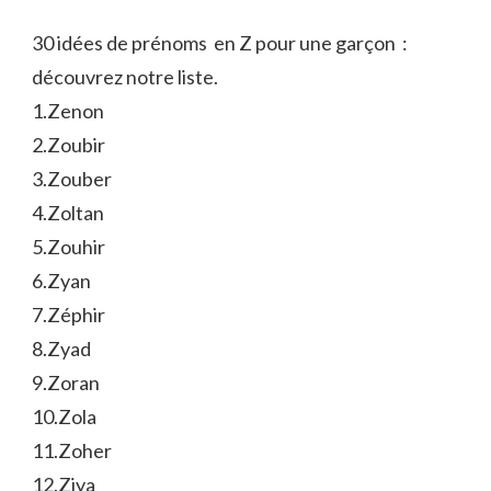
30 idées de prénoms en Z pour une garçon :
découvrez notre liste.
1.Zenon
2.Zoubir
3.Zouber
4.Zoltan
5.Zouhir
6.Zyan
7.Zéphir
8.Zyad
9.Zoran
10.Zola
11.Zoher
12.Ziya