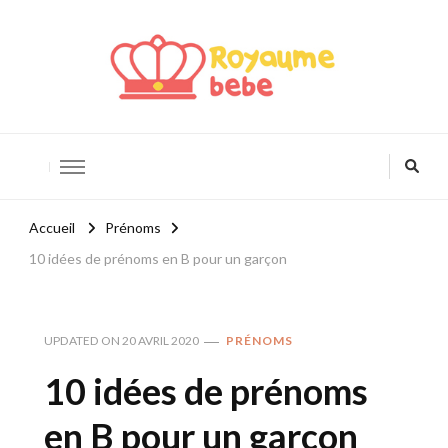
Royaume Bébé
Blog bébé et maternité
Accueil
Prénoms
10 idées de prénoms en B pour un garçon
UPDATED ON
20 AVRIL 2020
PRÉNOMS
10 idées de prénoms
en B pour un garçon