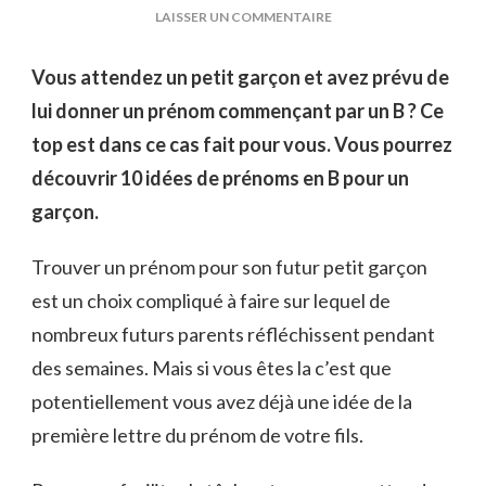
SUR
LAISSER UN COMMENTAIRE
10
IDÉES
Vous attendez un petit garçon et avez prévu de
DE
lui donner un prénom commençant par un B ? Ce
PRÉNOMS
EN
top est dans ce cas fait pour vous. Vous pourrez
B
découvrir 10 idées de prénoms en B pour un
POUR
UN
garçon.
GARÇON
Trouver un prénom pour son futur petit garçon
est un choix compliqué à faire sur lequel de
nombreux futurs parents réfléchissent pendant
des semaines. Mais si vous êtes la c’est que
potentiellement vous avez déjà une idée de la
première lettre du prénom de votre fils.